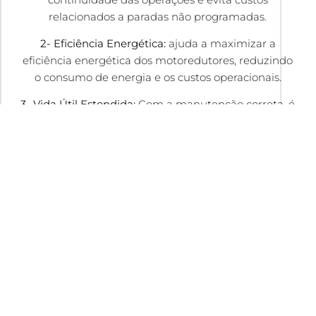
relacionados a paradas não programadas.
2- Eficiência Energética:
ajuda a maximizar a
eficiência energética dos motoredutores, reduzindo
o consumo de energia e os custos operacionais.
3- Vida Útil Estendida:
Com a manutenção correta, é
possível prolongar significativamente a vida útil dos
motoredutores, postergando a necessidade de
substituição e gerando economia a longo prazo.
4- Segurança e Conformidade:
A manutenção
preventiva ajuda a garantir que os motoredutores
estejam em conformidade com as normas de
segurança e regulamentações aplicáveis,
protegendo tanto os funcionários quanto o
equipamento.
5- Redução de Custos:
Ao evitar falhas prematuras,
interrupções e problemas de desempenho, a