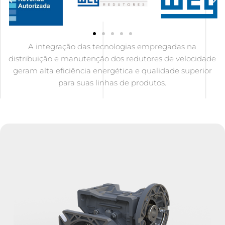
A integração das tecnologias empregadas na
distribuição e manutenção dos redutores de velocidade
geram alta eficiência energética e qualidade superior
para suas linhas de produtos.