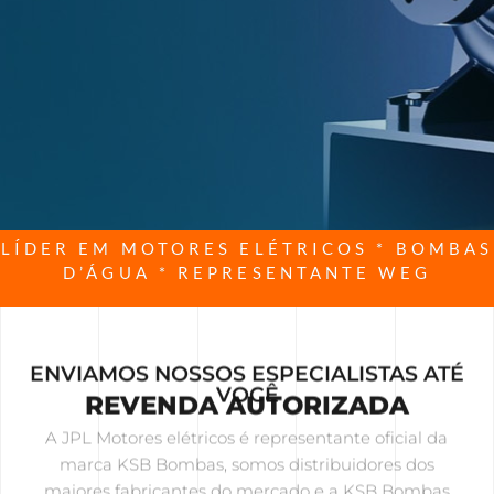
LÍDER EM MOTORES ELÉTRICOS * BOMBAS
D’ÁGUA * REPRESENTANTE WEG
ENVIAMOS NOSSOS ESPECIALISTAS ATÉ
VOCÊ
REVENDA AUTORIZADA
A JPL Motores elétricos é representante oficial da
marca KSB Bombas, somos distribuidores dos
maiores fabricantes do mercado e a KSB Bombas