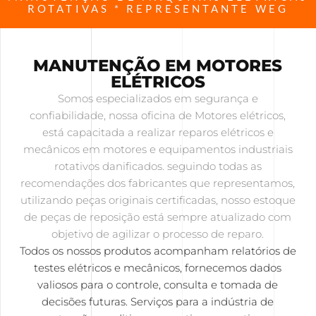
ROTATIVAS * REPRESENTANTE WEG
MANUTENÇÃO EM MOTORES
ELÉTRICOS
Somos especializados em segurança e
confiabilidade, nossa oficina de Motores elétricos,
está capacitada a realizar reparos elétricos e
mecânicos em motores e equipamentos industriais
rotativos danificados. seguindo todas as
recomendações dos fabricantes que representamos,
utilizando peças originais certificadas, nosso estoque
de peças de reposição está sempre atualizado com
objetivo de agilizar o processo de reparo.
Todos os nossos produtos acompanham relatórios de
testes elétricos e mecânicos, fornecemos dados
valiosos para o controle, consulta e tomada de
decisões futuras. Serviços para a indústria de