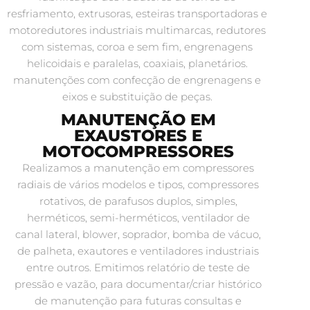
resfriamento, extrusoras, esteiras transportadoras e
motoredutores industriais multimarcas, redutores
com sistemas, coroa e sem fim, engrenagens
helicoidais e paralelas, coaxiais, planetários.
manutenções com confecção de engrenagens e
eixos e substituição de peças.
MANUTENÇÃO EM
EXAUSTORES E
MOTOCOMPRESSORES
Realizamos a manutenção em compressores
radiais de vários modelos e tipos, compressores
rotativos, de parafusos duplos, simples,
herméticos, semi-herméticos, ventilador de
canal lateral, blower, soprador, bomba de vácuo,
de palheta, exautores e ventiladores industriais
entre outros. Emitimos relatório de teste de
pressão e vazão, para documentar/criar histórico
de manutenção para futuras consultas e