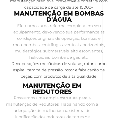
manutenção preditiva, preventiva e corretiva com
capacidade de carga de até 1000cv.
MANUTENÇÃO EM BOMBAS
D'ÁGUA
Efetuamos uma reforma completa em seu
equipamento, devolvendo sua performance às
condições originais de operação, bombas e
motobombas centrífugas, verticais, horizontais,
multiestágios, submersíveis, alto escorvantes,
helicoidais, bomba de gás, etc.
Recuperações mecânicas de volutas, rotor, corpo
espiral, tampa de pressão, rotor e fabricação de
peças, com produtos de alta qualidade,
MANUTENÇÃO EM
REDUTORES
Possuímos uma ampla estrutura para a
manutenção de Redutores. Trabalhando com a
adequação de melhorias no sistema de
lubrificação dos redutores de torres de