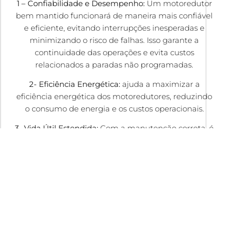
1 – Confiabilidade e Desempenho:
Um motoredutor
bem mantido funcionará de maneira mais confiável
e eficiente, evitando interrupções inesperadas e
minimizando o risco de falhas. Isso garante a
continuidade das operações e evita custos
relacionados a paradas não programadas.
2- Eficiência Energética:
ajuda a maximizar a
eficiência energética dos motoredutores, reduzindo
o consumo de energia e os custos operacionais.
3- Vida Útil Estendida:
Com a manutenção correta, é
possível prolongar significativamente a vida útil dos
motoredutores, postergando a necessidade de
substituição e gerando economia a longo prazo.
4- Segurança e Conformidade:
A manutenção
preventiva ajuda a garantir que os motoredutores
estejam em conformidade com as normas de
segurança e regulamentações aplicáveis,