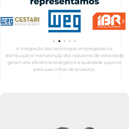
representamos
A integração das tecnologias empregadas na
distribuição e manutenção dos redutores de velocidade
geram alta eficiência energética e qualidade superior
para suas linhas de produtos.