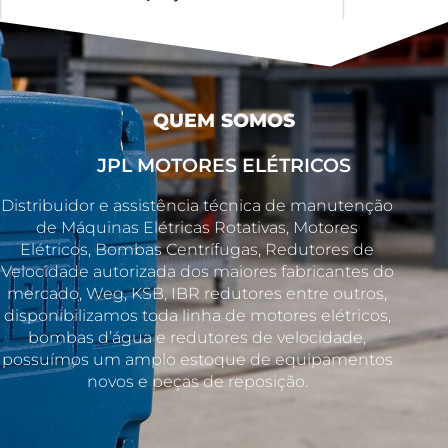
QUEM SOMOS
JPL MOTORES ELÉTRICOS
Distribuidor e assistência técnica de manutenção
de Máquinas Elétricas Rotativas, Motores
Elétricos, Bombas Centrífugas, Redutores de
Velocidade autorizada dos maiores fabricantes do
mercado, Weg, KSB, IBR redutores entre outros,
disponibilizamos toda linha de motores elétricos,
bombas d’água e redutores de velocidade,
possuímos um amplo estoque de equipamentos
novos e peças de reposição.