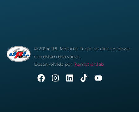
© 2024 JPL Motores. Todos os direitos desse
site estão reservados.
Desenvolvido por:
Kemotion.lab