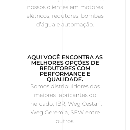
nossos clientes em motores
elétricos, redutores, bombas
d’água e automação.
AQUI VOCÊ ENCONTRA AS
MELHORES OPÇÕES DE
REDUTORES COM
PERFORMANCE E
QUALIDADE.
Somos distribuidores dos
maiores fabricantes do
mercado, IBR, Weg Cestari,
Weg Geremia, SEW entre
outros.