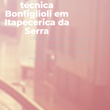
técnica
Bonfiglioli em
Itapecerica da
Serra
Oferecemos ao mercado as
melhores soluções em
redutores de velocidade
industriais a pronta entrega.