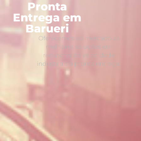
Pronta
Entrega em
Barueri
Oferecemos ao mercado as
melhores soluções em
redutores de velocidade
industriais a pronta entrega.