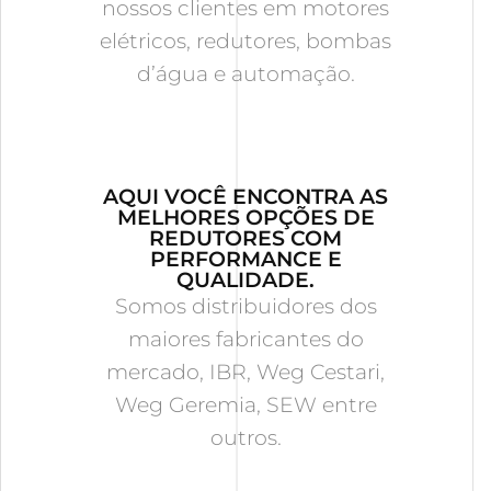
nossos clientes em motores
elétricos, redutores, bombas
d’água e automação.
AQUI VOCÊ ENCONTRA AS
MELHORES OPÇÕES DE
REDUTORES COM
PERFORMANCE E
QUALIDADE.
Somos distribuidores dos
maiores fabricantes do
mercado, IBR, Weg Cestari,
Weg Geremia, SEW entre
outros.