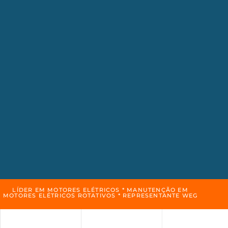
LÍDER EM MOTORES ELÉTRICOS * MANUTENÇÃO EM
MOTORES ELÉTRICOS ROTATIVOS * REPRESENTANTE WEG