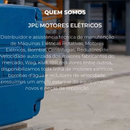
QUEM SOMOS
JPL MOTORES ELÉTRICOS
Distribuidor e assistência técnica de manutenção
de Máquinas Elétricas Rotativas, Motores
Elétricos, Bombas Centrífugas, Redutores de
Velocidade autorizada dos maiores fabricantes do
mercado, Weg, KSB, IBR redutores entre outros,
disponibilizamos toda linha de motores elétricos,
bombas d’água e redutores de velocidade,
possuímos um amplo estoque de equipamentos
novos e peças de reposição.