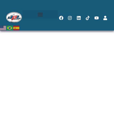
No Access
[dlm_no_access]