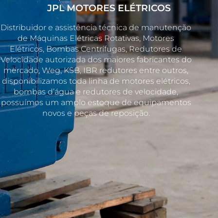
JPL MOTORES ELÉTRICOS
Distribuidor e assistência técnica de manutenção
de Máquinas Elétricas Rotativas, Motores
Elétricos, Bombas Centrífugas, Redutores de
Velocidade autorizada dos maiores fabricantes do
mercado, Weg, KSB, IBR redutores entre outros,
disponibilizamos toda linha de motores elétricos,
bombas d’água e redutores de velocidade,
possuímos um amplo estoque de equipamentos
novos e peças de reposição.