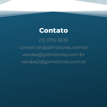
Contato
(11) 3715-3635
comercial@jplmotores.com.br
vendas@jplmotores.com.br
vendas2@jplmotores.com.br