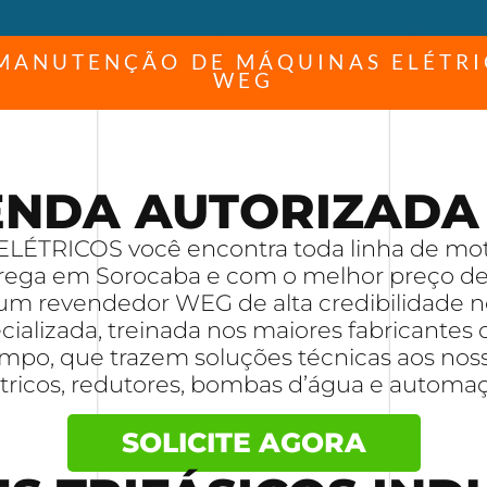
 MANUTENÇÃO DE MÁQUINAS ELÉTRI
WEG
ENDA AUTORIZADA
LÉTRICOS você encontra toda linha de moto
rega em Sorocaba e com o melhor preço de
é um revendedor WEG de alta credibilidade 
ializada, treinada nos maiores fabricantes 
po, que trazem soluções técnicas aos nos
étricos, redutores, bombas d’água e automaç
SOLICITE AGORA