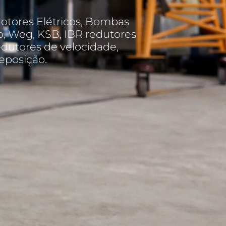
Motores Elétricos, Bombas
o, Weg, KSB, IBR redutores
edutores de velocidade,
eposição.