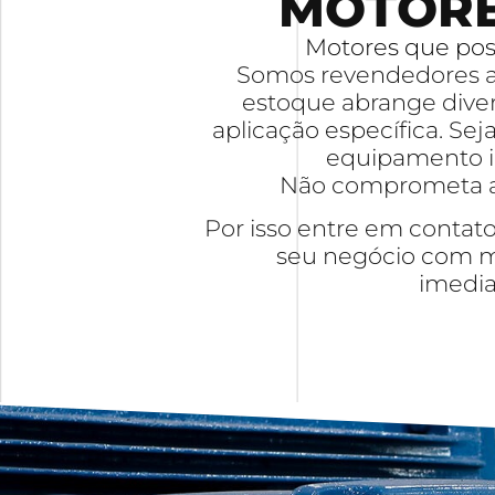
MOTORES
Motores que poss
Somos revendedores au
estoque abrange divers
aplicação específica. Se
equipamento in
Não comprometa a 
Por isso entre em contat
seu negócio com mot
imedi