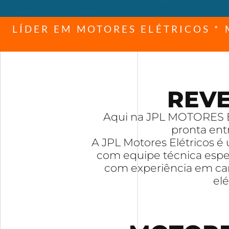
LÍDER EM MOTORES ELÉTRICOS *
REV
Aqui na JPL MOTORES E
pronta ent
A JPL Motores Elétricos 
com equipe técnica espec
com experiência em cam
el