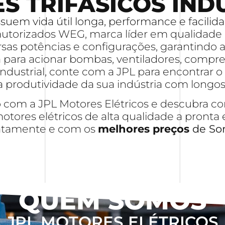
 TRIFÁSICOS IND
uem vida útil longa, performance e facilida
torizados WEG, marca líder em qualidade e
as potências e configurações, garantindo a
ja para acionar bombas, ventiladores, compr
dustrial, conte com a JPL para encontrar o 
produtividade da sua indústria com longos 
o com a JPL Motores Elétricos e descubra
ores elétricos de alta qualidade a pronta 
atamente e com os
melhores preços
de Sor
QUEM SOMOS
JPL MOTORES ELÉTRICOS