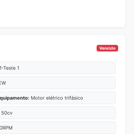
Vencido
1-Teste 1
EW
Equipamento:
Motor elétrico trifásico
50cv
0RPM