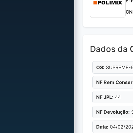
E-m
CN
Dados da 
OS:
SUPREME-
NF Rem Conser
NF JPL:
44
NF Devolução:
S
Data:
04/02/20