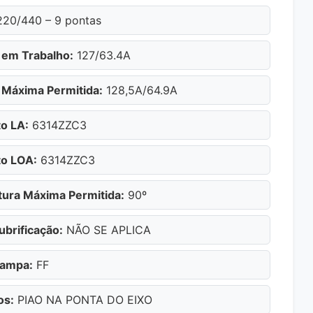
20/440 – 9 pontas
 em Trabalho:
127/63.4A
 Máxima Permitida:
128,5A/64.9A
o LA:
6314ZZC3
o LOA:
6314ZZC3
ura Máxima Permitida:
90º
ubrificação:
NÃO SE APLICA
Tampa:
FF
os:
PIAO NA PONTA DO EIXO