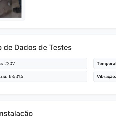
o de Dados de Testes
e:
220V
Temperat
zio:
63/31,5
Vibração
nstalação