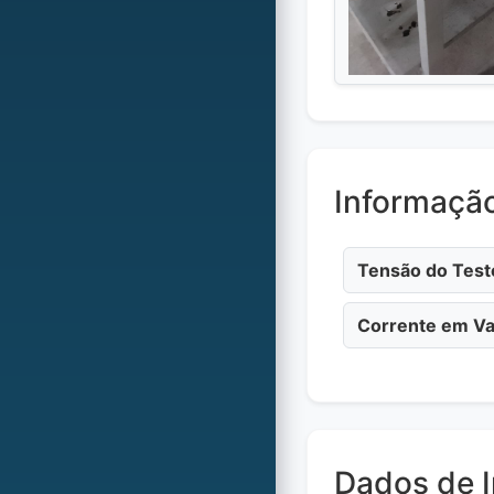
Informaçã
Tensão do Test
Corrente em Va
Dados de I