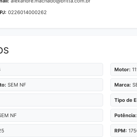
ail:
alexandre.machado@britta.com.br
PJ:
0226014000262
OS
6
Motor:
11
to:
SEM NF
Marca:
S
Tipo de 
EM NF
Potência:
25
RPM:
175