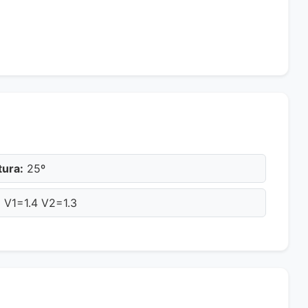
ura:
25º
:
V1=1.4 V2=1.3