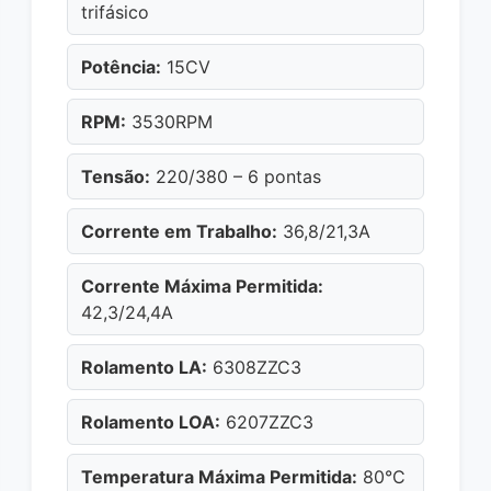
trifásico
Potência:
15CV
RPM:
3530RPM
Tensão:
220/380 – 6 pontas
Corrente em Trabalho:
36,8/21,3A
Corrente Máxima Permitida:
42,3/24,4A
Rolamento LA:
6308ZZC3
Rolamento LOA:
6207ZZC3
Temperatura Máxima Permitida:
80°C