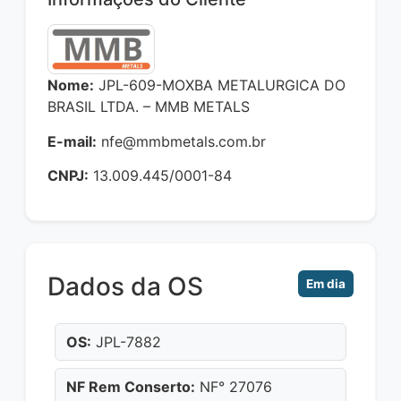
Nome:
JPL-609-MOXBA METALURGICA DO
BRASIL LTDA. – MMB METALS
E-mail:
nfe@mmbmetals.com.br
CNPJ:
13.009.445/0001-84
Dados da OS
Em dia
OS:
JPL-7882
NF Rem Conserto:
NF° 27076