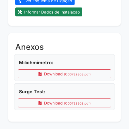
Ver Esquema de Ligação
Informar Dados de Instalação
Anexos
Miliohmimetro:
Download
(O00782803.pdf)
Surge Test:
Download
(O00782802.pdf)