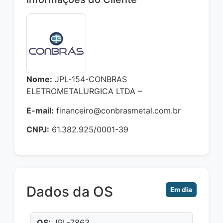
Nome:
JPL-154-CONBRAS
ELETROMETALURGICA LTDA –
E-mail:
financeiro@conbrasmetal.com.br
CNPJ:
61.382.925/0001-39
Dados da OS
Em dia
OS:
JPL-7863