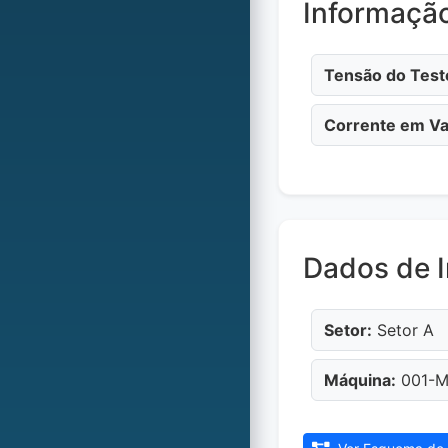
Informaçã
Tensão do Test
Corrente em Va
Dados de I
Setor:
Setor A
Máquina:
001-Má