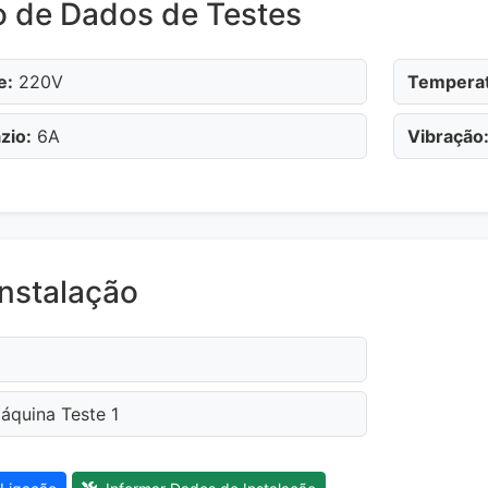
o de Dados de Testes
e:
220V
Temperat
zio:
6A
Vibração
nstalação
quina Teste 1