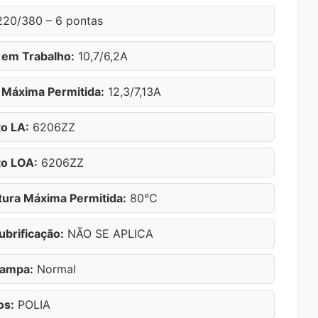
20/380 – 6 pontas
 em Trabalho:
10,7/6,2A
 Máxima Permitida:
12,3/7,13A
o LA:
6206ZZ
o LOA:
6206ZZ
ura Máxima Permitida:
80°C
ubrificação:
NÃO SE APLICA
Tampa:
Normal
os:
POLIA