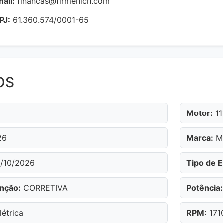
ail:
financas@firmenich.com
PJ:
61.360.574/0001-65
OS
Motor:
11
26
Marca:
M
/10/2026
Tipo de 
nção:
CORRETIVA
Potência:
létrica
RPM:
171