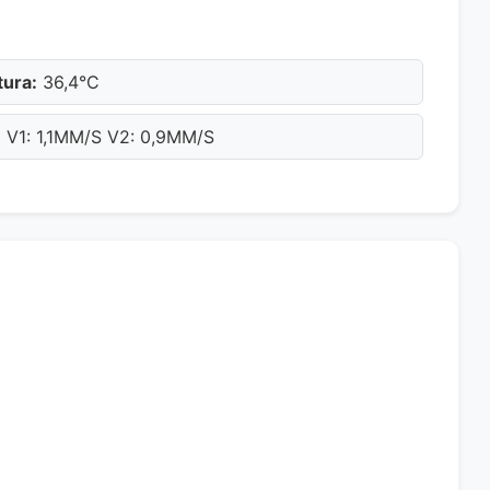
ura:
36,4°C
:
V1: 1,1MM/S V2: 0,9MM/S