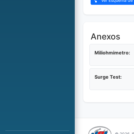
Ver Esquema de 
Anexos
Miliohmimetro:
Surge Test:
© 2026 JP