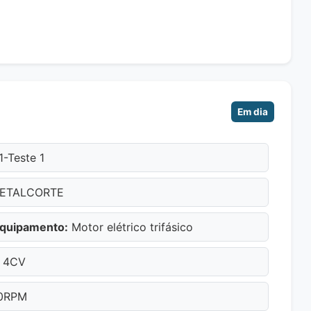
Em dia
1-Teste 1
ETALCORTE
Equipamento:
Motor elétrico trifásico
4CV
0RPM