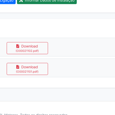
Ligação
Informar Dados de Instalação
Download
(O00021102.pdf)
Download
(O00021101.pdf)
L Motores. Todos os direitos reservados.