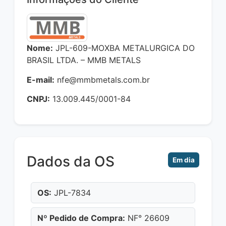
Nome:
JPL-609-MOXBA METALURGICA DO
BRASIL LTDA. – MMB METALS
E-mail:
nfe@mmbmetals.com.br
CNPJ:
13.009.445/0001-84
Dados da OS
Em dia
OS:
JPL-7834
Nº Pedido de Compra:
NF° 26609