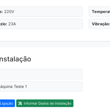
e:
220V
Temperat
zio:
23A
Vibração
nstalação
quina Teste 1
Ligação
Informar Dados de Instalação