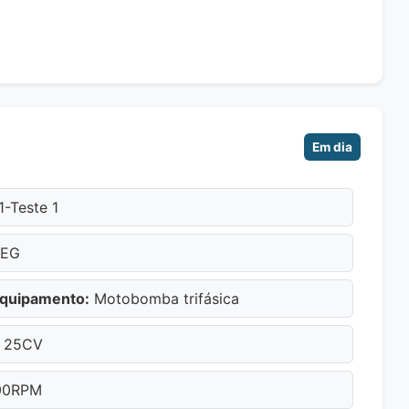
Em dia
1-Teste 1
EG
Equipamento:
Motobomba trifásica
25CV
00RPM