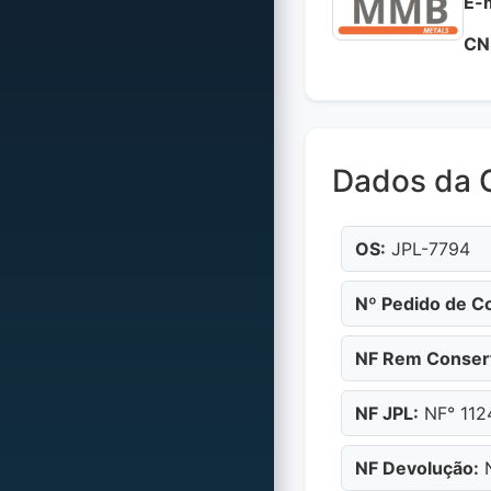
E-m
CN
Dados da 
OS:
JPL-7794
Nº Pedido de C
NF Rem Conser
NF JPL:
NF° 112
NF Devolução:
N