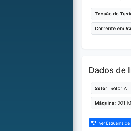
Tensão do Test
Corrente em Va
Dados de I
Setor:
Setor A
Máquina:
001-Má
Ver Esquema de 