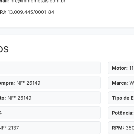
ail:
nfe@mmbmetals.com.br
PJ:
13.009.445/0001-84
OS
Motor:
11
ompra:
NF° 26149
Marca:
W
to:
NF° 26149
Tipo de 
4
Potência:
F° 2137
RPM:
35