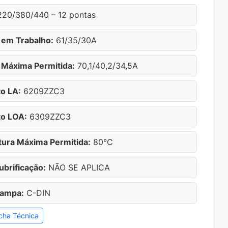
20/380/440 – 12 pontas
 em Trabalho:
61/35/30A
 Máxima Permitida:
70,1/40,2/34,5A
o LA:
6209ZZC3
o LOA:
6309ZZC3
ura Máxima Permitida:
80°C
ubrificação:
NÃO SE APLICA
Tampa:
C-DIN
cha Técnica