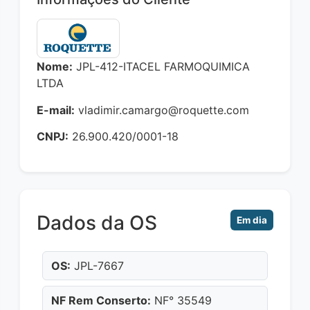
Nome:
JPL-412-ITACEL FARMOQUIMICA
LTDA
E-mail:
vladimir.camargo@roquette.com
CNPJ:
26.900.420/0001-18
Dados da OS
Em dia
OS:
JPL-7667
NF Rem Conserto:
NF° 35549