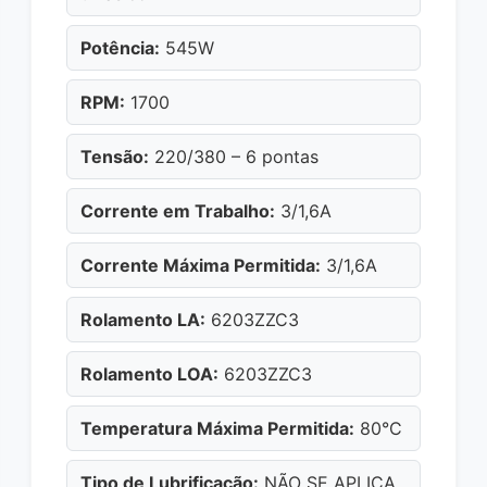
Potência:
545W
RPM:
1700
Tensão:
220/380 – 6 pontas
Corrente em Trabalho:
3/1,6A
Corrente Máxima Permitida:
3/1,6A
Rolamento LA:
6203ZZC3
Rolamento LOA:
6203ZZC3
Temperatura Máxima Permitida:
80°C
Tipo de Lubrificação:
NÃO SE APLICA