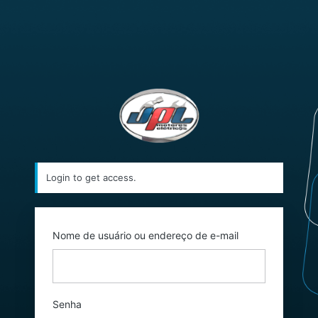
Acessar
https://jplmotore
Login to get access.
Nome de usuário ou endereço de e-mail
Senha