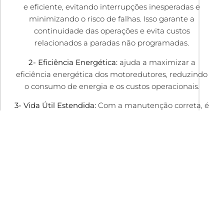
e eficiente, evitando interrupções inesperadas e
minimizando o risco de falhas. Isso garante a
continuidade das operações e evita custos
relacionados a paradas não programadas.
2- Eficiência Energética:
ajuda a maximizar a
eficiência energética dos motoredutores, reduzindo
o consumo de energia e os custos operacionais.
3- Vida Útil Estendida:
Com a manutenção correta, é
possível prolongar significativamente a vida útil dos
motoredutores, postergando a necessidade de
substituição e gerando economia a longo prazo.
4- Segurança e Conformidade:
A manutenção
preventiva ajuda a garantir que os motoredutores
estejam em conformidade com as normas de
segurança e regulamentações aplicáveis,
protegendo tanto os funcionários quanto o
equipamento.